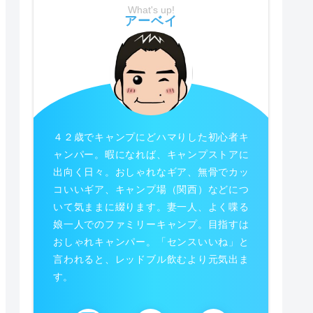
What's up!
アーベイ
４２歳でキャンプにどハマりした初心者キ
ャンパー。暇になれば、キャンプストアに
出向く日々。おしゃれなギア、無骨でカッ
コいいギア、キャンプ場（関西）などにつ
いて気ままに綴ります。妻一人、よく喋る
娘一人でのファミリーキャンプ。目指すは
おしゃれキャンパー。「センスいいね」と
言われると、レッドブル飲むより元気出ま
す。