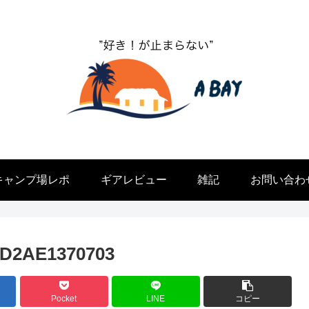
”キャンプ好きが止まらない”
キャンプ場レポ
ギアレビュー
雑記
お問い合わ
AD2AE1370703
Pocket
LINE
コピー